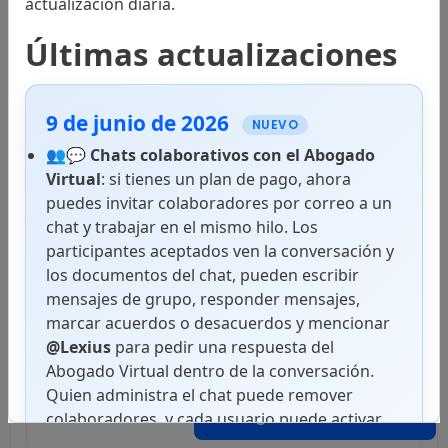
actualización diaria.
Códigos
Últimas actualizaciones
9 de junio de 2026
Leyes
NUEVO
👥💬
Chats colaborativos con el Abogado
Virtual
: si tienes un plan de pago, ahora
puedes invitar colaboradores por correo a un
Decretos
chat y trabajar en el mismo hilo. Los
participantes aceptados ven la conversación y
los documentos del chat, pueden escribir
mensajes de grupo, responder mensajes,
Resoluciones
marcar acuerdos o desacuerdos y mencionar
@Lexius
para pedir una respuesta del
Abogado Virtual dentro de la conversación.
Quien administra el chat puede remover
Acuerdos
Abogado Virtual
colaboradores, y cada usuario puede activar
notificaciones push en superficies