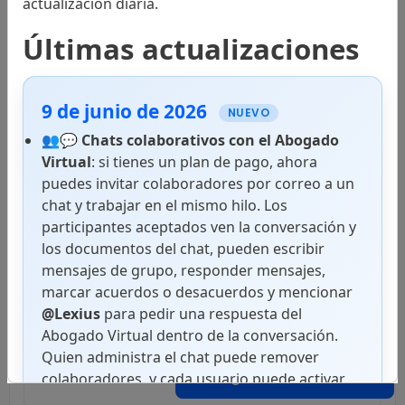
actualización diaria.
Códigos
Últimas actualizaciones
9 de junio de 2026
Leyes
NUEVO
👥💬
Chats colaborativos con el Abogado
Virtual
: si tienes un plan de pago, ahora
puedes invitar colaboradores por correo a un
Decretos
chat y trabajar en el mismo hilo. Los
participantes aceptados ven la conversación y
los documentos del chat, pueden escribir
mensajes de grupo, responder mensajes,
Resoluciones
marcar acuerdos o desacuerdos y mencionar
@Lexius
para pedir una respuesta del
Abogado Virtual dentro de la conversación.
Quien administra el chat puede remover
Acuerdos
Abogado Virtual
colaboradores, y cada usuario puede activar
notificaciones push en superficies